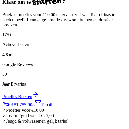
starten?
Klaar om te
Boek je proefles voor
€10,00
en ervaar zelf wat Team Pinas te
bieden heeft. Eenmalige proefles, gewoon trainen en de sfeer
proeven.
175+
Actieve Leden
4.8★
Google Reviews
30+
Jaar Ervaring
Proefles Boeken
0181 785 908
Email
✓
Proefles voor €10,00
✓
Inschrijfgeld vanaf €25,00
✓
Jeugd & volwassenen gelijk tarief
!