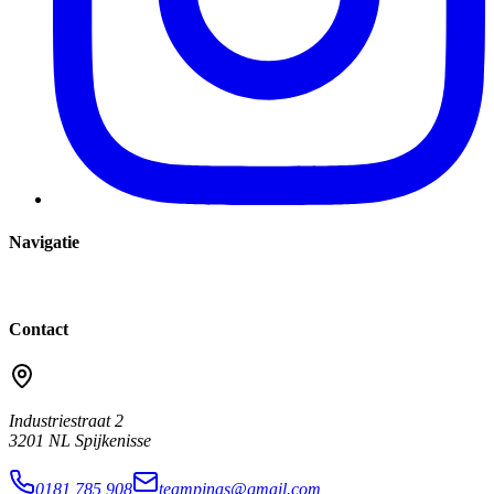
Navigatie
Home
Over Ons
Lessen
Tarieven
Team
FAQ
Contact
Contact
Industriestraat 2
3201 NL
Spijkenisse
0181 785 908
teampinas@gmail.com